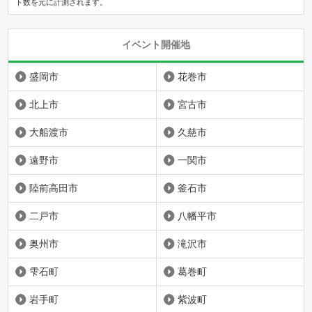
ト数を元に計測されます。
イベント開催地
盛岡市
花巻市
北上市
宮古市
大船渡市
久慈市
遠野市
一関市
陸前高田市
釜石市
二戸市
八幡平市
奥州市
滝沢市
雫石町
葛巻町
岩手町
紫波町