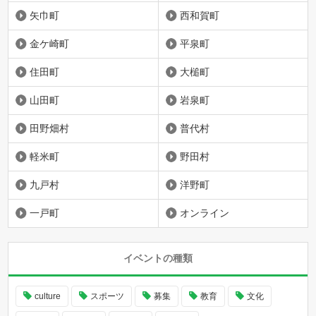
矢巾町
西和賀町
金ケ崎町
平泉町
住田町
大槌町
山田町
岩泉町
田野畑村
普代村
軽米町
野田村
九戸村
洋野町
一戸町
オンライン
イベントの種類
culture
スポーツ
募集
教育
文化