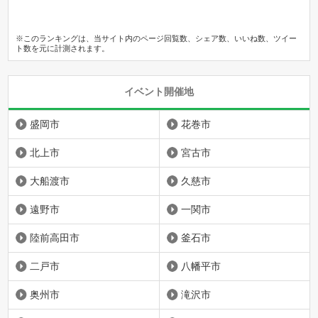
※このランキングは、当サイト内のページ回覧数、シェア数、いいね数、ツイー
ト数を元に計測されます。
イベント開催地
盛岡市
花巻市
北上市
宮古市
大船渡市
久慈市
遠野市
一関市
陸前高田市
釜石市
二戸市
八幡平市
奥州市
滝沢市