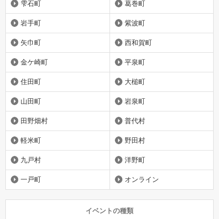
雫石町
葛巻町
岩手町
紫波町
矢巾町
西和賀町
金ケ崎町
平泉町
住田町
大槌町
山田町
岩泉町
田野畑村
普代村
軽米町
野田村
九戸村
洋野町
一戸町
オンライン
イベントの種類