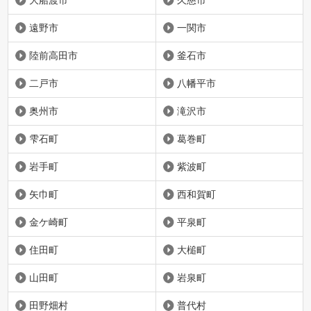
大船渡市
久慈市
遠野市
一関市
陸前高田市
釜石市
二戸市
八幡平市
奥州市
滝沢市
雫石町
葛巻町
岩手町
紫波町
矢巾町
西和賀町
金ケ崎町
平泉町
住田町
大槌町
山田町
岩泉町
田野畑村
普代村