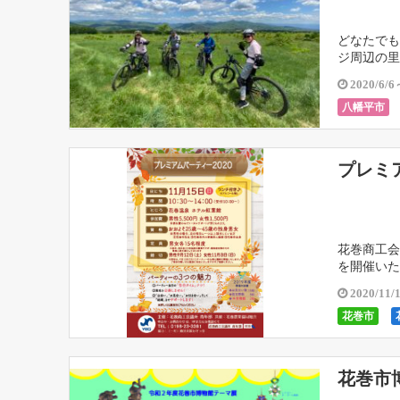
どなたでも
ジ周辺の里
す。 アウ
2020/6/6
八幡平市
プレミア
花巻商工会
を開催いた
は個別に対
2020/11/
花巻市
花巻市