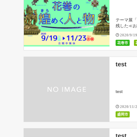
テーマ展「
残した≪お
2020/9/1
花巻市
test
test
2020/11/
盛岡市
test