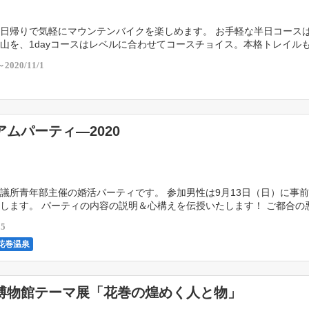
日帰りで気軽にマウンテンバイクを楽しめます。 お手軽な半日コース
山を、1dayコースはレベルに合わせてコースチョイス。本格トレイル
トドアランチも楽しみの一つ・・・CLUBMAN […]
～2020/11/1
ムパーティ―2020
議所青年部主催の婚活パーティです。 参加男性は9月13日（日）に事
します。 パーティの内容の説明＆心構えを伝授いたします！ ご都合の
応いたしますのでご相談ください。 […]
15
花巻温泉
博物館テーマ展「花巻の煌めく人と物」