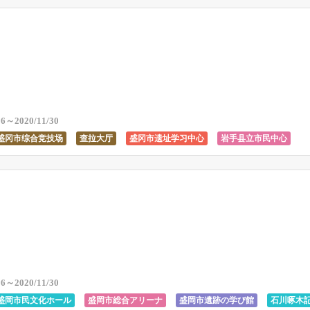
ctural Civic Center
Morioka Citizens' Culture Hall
ty General Arena
Morioka City Ruins Learning Center
ugi / Kenji Seishunkan
26～2020/11/30
盛冈市综合竞技场
查拉大厅
盛冈市遗址学习中心
岩手县立市民中心
化会馆
盛冈十字露台
深泽明子野花博物馆
盛冈龙树/剑山青春
原庆纪
念堂
26～2020/11/30
盛岡市民文化ホール
盛岡市総合アリーナ
盛岡市遺跡の学び館
石川啄木