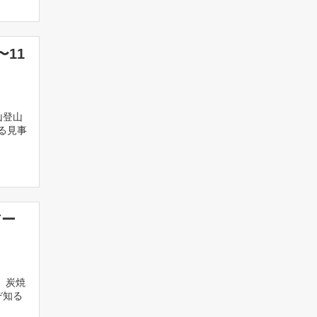
11
山登山
る見事
アー
、炭焼
ぞ知る