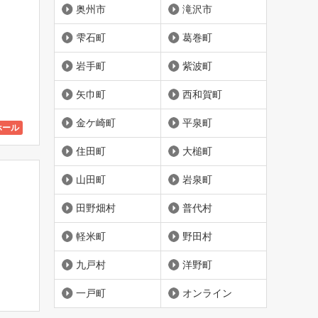
奥州市
滝沢市
雫石町
葛巻町
岩手町
紫波町
矢巾町
西和賀町
金ケ崎町
平泉町
ホール
住田町
大槌町
山田町
岩泉町
田野畑村
普代村
軽米町
野田村
九戸村
洋野町
一戸町
オンライン