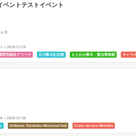
イベントテストイベント
ント
11～2020/11/26
盛岡市総合アリーナ
石川啄木記念館
もりおか啄木・賢治青春館
キャラ
ス盛岡
26～2020/11/30
ty
Ishikawa Takuboku Memorial Hall
Cross terrace Morioka
Kokonohana Museum
Hara Kei Memorial Hall
Chara Hall