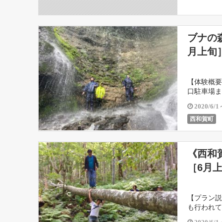
ブナの
月上旬
【体験概要
口駐車場ま
な滝があり
2020/6/1
西和賀町
《西和
［6月
【プラン説
も行われて
この森で、