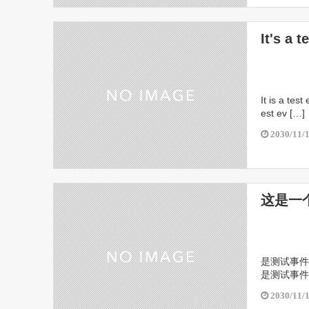
岩手県民会
クロステラ
It's a t
It is a test
est ev […]
2030/11/
这是一
是测试事件
是测试事件
2030/11/