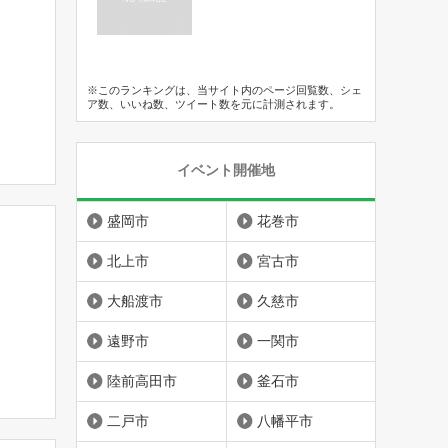
※このランキングは、当サイト内のページ回覧数、シェ
ア数、いいね数、ツイート数を元に計測されます。
イベント開催地
盛岡市
花巻市
北上市
宮古市
大船渡市
久慈市
遠野市
一関市
陸前高田市
釜石市
二戸市
八幡平市