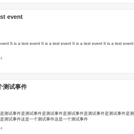
館
深沢紅子野の花美術館
もりおか啄木・賢治青春館
キャラホール
ス盛岡
原敬記念館
est event
 event It is a test event It is a test event It is a test event It is a test event 
14
个测试事件
是测试事件是测试事件是测试事件是测试事件是测试事件是测试事件是测
是测试事件这是一个测试事件这是一个测试事件
14