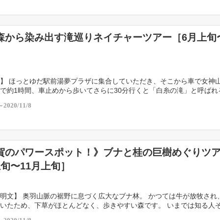
森から染み出す滝巡りネイチャーツアー［6月上旬〜
］
】 ほっとゆだ駅前湯夢プラザに集合していただき、そこから車で女神
で約1時間、車止めから歩いてさらに30分行くと「白糸の滝」と呼ばれ
ます。滝の裏に入り「涼」感じましょう。その他にも […]
～2020/11/8
賀のパワースポット！》ブナと桂の巨樹めぐりツ
上旬〜11月上旬］
明文】 奥羽山脈の裾野に息づく広大なブナ林。 かつては牛が放牧され
いたため、下草がほとんどなく、歩きやすい森です。 いまでは知る人
ブナのマザーツリー、木の周囲が12m以上ある大き […]