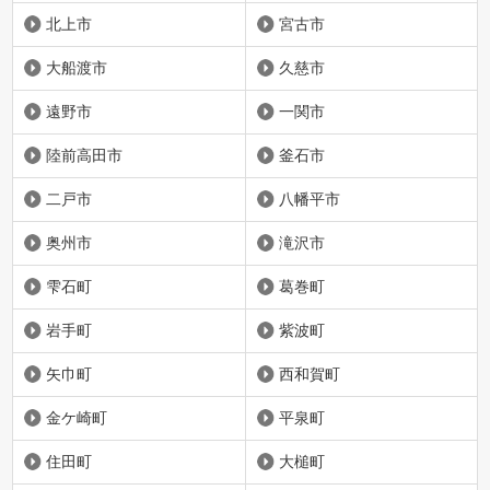
北上市
宮古市
大船渡市
久慈市
遠野市
一関市
陸前高田市
釜石市
二戸市
八幡平市
奥州市
滝沢市
雫石町
葛巻町
岩手町
紫波町
矢巾町
西和賀町
金ケ崎町
平泉町
住田町
大槌町