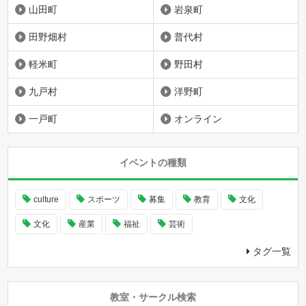
山田町
岩泉町
田野畑村
普代村
軽米町
野田村
九戸村
洋野町
一戸町
オンライン
イベントの種類
culture
スポーツ
募集
教育
文化
文化
産業
福祉
芸術
タグ一覧
教室・サークル検索